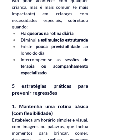
Isto pode acontecer com qualquer 
criança, mas é mais comum (e mais 
impactante) em crianças com 
necessidades especiais, sobretudo 
quando:
Há 
quebras na rotina diária
Diminui a 
estimulação estruturada
Existe 
pouca previsibilidade
 ao 
longo do dia
Interrompem-se as 
sessões de 
terapia ou acompanhamento 
especializado
5 estratégias práticas para 
prevenir regressões
1. 
Mantenha uma rotina básica 
(com flexibilidade)
Estabeleça um horário simples e visual, 
com imagens ou palavras, que inclua 
momentos para brincar, comer, 
descansar e realizar pequenas 