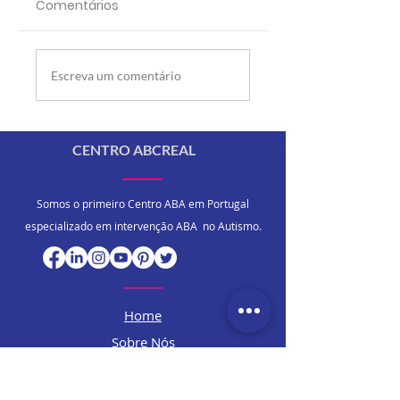
Comentários
Birras intensas:
O meu filho aind
Escreva um comentário
quando procurar
não fala aos 2
ajuda?
anos. Devo
preocupar-me?
CENTRO ABCREAL
Somos o primeiro Centro ABA em Portugal
especializado em intervenção ABA no Autismo.
Home
Sobre Nós
ABA
Programas e Serviços