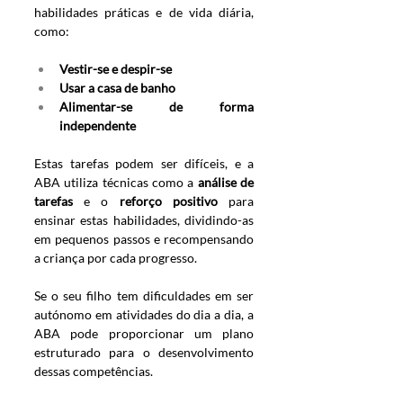
habilidades práticas e de vida diária, 
como:
Vestir-se e despir-se
Usar a casa de banho
Alimentar-se de forma 
independente
Estas tarefas podem ser difíceis, e a 
ABA utiliza técnicas como a 
análise de 
tarefas
 e o 
reforço positivo
 para 
ensinar estas habilidades, dividindo-as 
em pequenos passos e recompensando 
a criança por cada progresso.
Se o seu filho tem dificuldades em ser 
autónomo em atividades do dia a dia, a 
ABA pode proporcionar um plano 
estruturado para o desenvolvimento 
dessas competências.