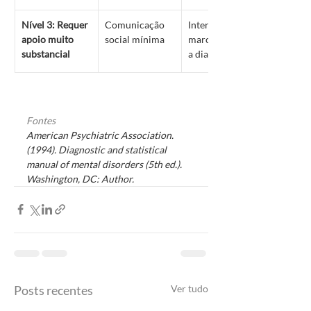
Nível 3: Requer 
Comunicação 
Interferência 
apoio muito 
social mínima
marcada no dia 
substancial
a dia
Fontes
American Psychiatric Association. 
(1994). Diagnostic and statistical 
manual of mental disorders (5th ed.). 
Washington, DC: Author.
Posts recentes
Ver tudo