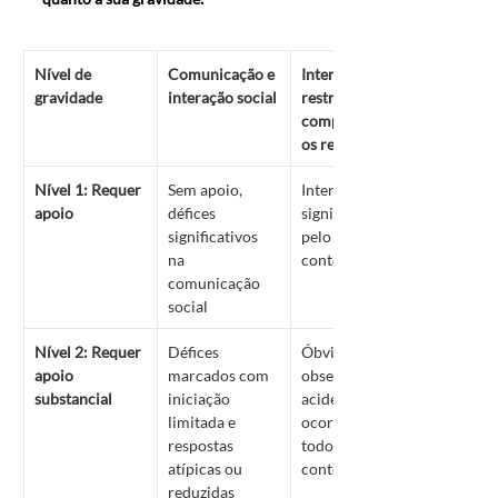
Nível de 
Comunicação e 
Interesses 
gravidade
interação social
restritos e 
comportament
os repetitivos
Nível 1: Requer 
Sem apoio, 
Interferência 
apoio
défices 
significativa em 
significativos 
pelo menos 1 
na 
contexto
comunicação 
social
Nível 2: Requer 
Défices 
Óbvio para o 
apoio 
marcados com 
observador 
substancial
iniciação 
acidental e 
limitada e 
ocorre em 
respostas 
todos os 
atípicas ou 
contextos
reduzidas