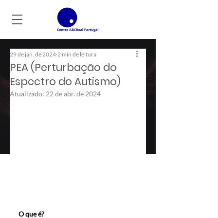
29 de jan. de 2024
2 min de leitura
PEA (Perturbação do
Espectro do Autismo)
Atualizado:
22 de abr. de 2024
O que é?