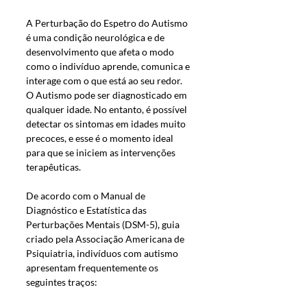
A Perturbação do Espetro do Autismo 
é uma condição neurológica e de 
desenvolvimento que afeta o modo 
como o indivíduo aprende, comunica e 
interage com o que está ao seu redor. 
O Autismo pode ser diagnosticado em 
qualquer idade. No entanto, é possível 
detectar os sintomas em idades muito 
precoces, e esse é o momento ideal 
para que se iniciem as intervenções 
terapêuticas. 
De acordo com o Manual de 
Diagnóstico e Estatística das 
Perturbações Mentais (DSM-5), guia 
criado pela Associação Americana de 
Psiquiatria, indivíduos com autismo 
apresentam frequentemente os 
seguintes traços: 