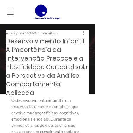
6 de ago. de 2024
2 min de leitura
Desenvolvimento Infantil:
A Importância da
Intervenção Precoce e a
Plasticidade Cerebral sob
a Perspetiva da Análise
Comportamental
Aplicada
O desenvolvimento infantil é um 
processo fascinante e complexo, que 
envolve mudanças físicas, cognitivas, 
emocionais e sociais. Durante os 
primeiros anos de vida, as crianças 
passam por um crescimento rápido e 